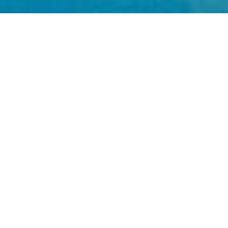
I SERVIZI
Programma personalizzato per aziende e
rivenditori
Casella PEC da 1GB con traffico